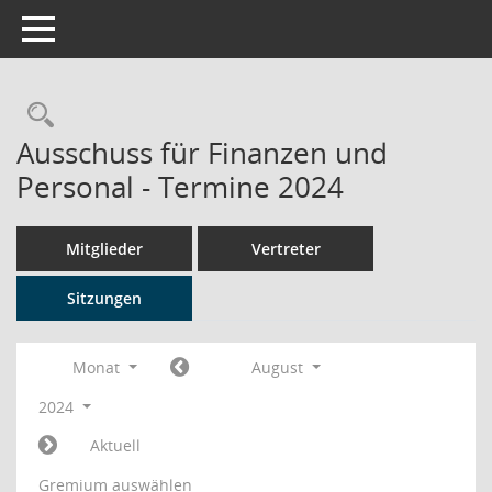
Toggle navigation
Rechercheauswahl
Ausschuss für Finanzen und
Personal - Termine 2024
Mitglieder
Vertreter
Sitzungen
Monat
August
2024
Aktuell
Gremium auswählen