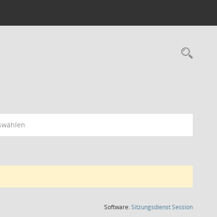
Rec
swählen
(Wird in
Software:
Sitzungsdienst
Session