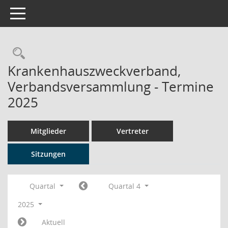
Toggle navigation
Rechercheauswahl
Krankenhauszweckverband,
Verbandsversammlung - Termine
2025
Mitglieder
Vertreter
Sitzungen
Quartal
Quartal 4
2025
Aktuell