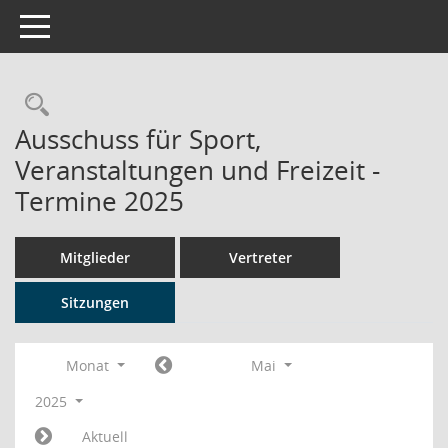
Toggle navigation
Rechercheauswahl
Ausschuss für Sport,
Veranstaltungen und Freizeit -
Termine 2025
Mitglieder
Vertreter
Sitzungen
Monat
Mai
2025
Aktuell