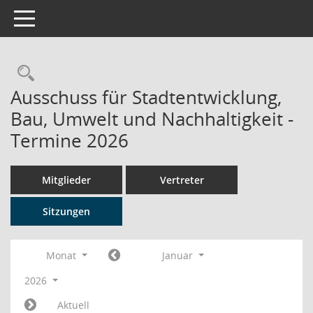
Toggle navigation
Rechercheauswahl
Ausschuss für Stadtentwicklung,
Bau, Umwelt und Nachhaltigkeit -
Termine 2026
Mitglieder
Vertreter
Sitzungen
Monat
Januar
2026
Aktuell