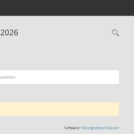
 2026
Rec
swählen
(Wird in
Software:
Sitzungsdienst
Session