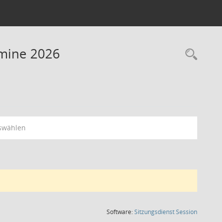
rmine 2026
Rec
swählen
(Wird in
Software:
Sitzungsdienst
Session