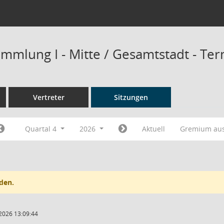
mmlung I - Mitte / Gesamtstadt - Te
Vertreter
Sitzungen
Quartal 4
2026
Aktuell
Gremium au
den.
2026 13:09:44