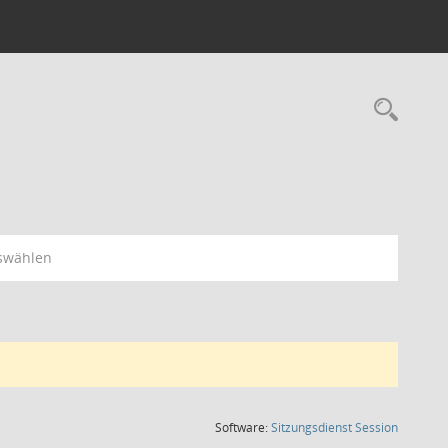
Rec
swählen
(Wird in
Software:
Sitzungsdienst
Session