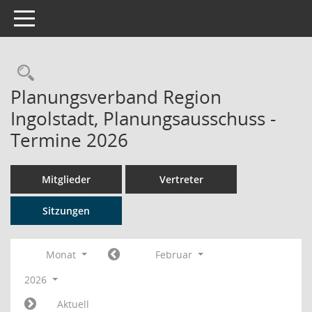
Toggle navigation
Rechercheauswahl
Planungsverband Region
Ingolstadt, Planungsausschuss -
Termine 2026
Mitglieder
Vertreter
Sitzungen
Monat
Februar
2026
Aktuell