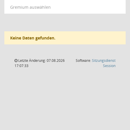
Gremium auswählen
Keine Daten gefunden.
Letzte Änderung: 07.08.2026
Software:
Sitzungsdienst
(Wird in
17:07:33
Session