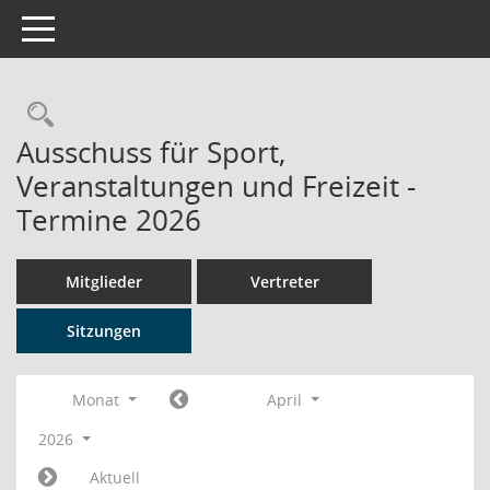
Toggle navigation
Rechercheauswahl
Ausschuss für Sport,
Veranstaltungen und Freizeit -
Termine 2026
Mitglieder
Vertreter
Sitzungen
Monat
April
2026
Aktuell