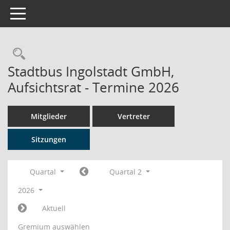
Toggle navigation
Rechercheauswahl
Stadtbus Ingolstadt GmbH,
Aufsichtsrat - Termine 2026
Mitglieder
Vertreter
Sitzungen
Quartal
Quartal 2
2026
Aktuell
Gremium auswählen