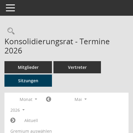
Toggle navigation
Rechercheauswahl
Konsolidierungsrat - Termine
2026
Mitglieder
Vertreter
Sitzungen
Monat
Mai
2026
Aktuell
Gremium auswählen