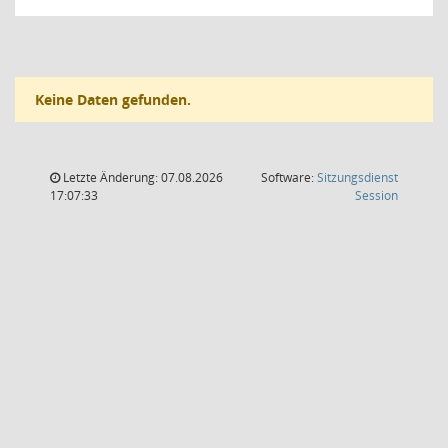
Keine Daten gefunden.
Letzte Änderung: 07.08.2026
Software:
Sitzungsdienst
(Wird in
17:07:33
Session