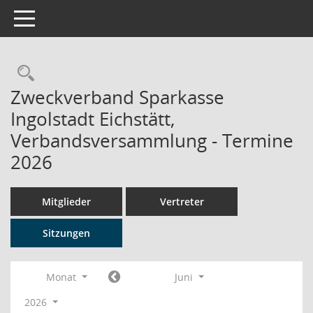
Toggle navigation
Rechercheauswahl
Zweckverband Sparkasse
Ingolstadt Eichstätt,
Verbandsversammlung - Termine
2026
Mitglieder
Vertreter
Sitzungen
Monat
Juni
2026