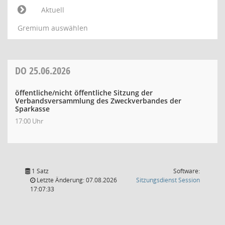
Aktuell
Gremium auswählen
DO
25.06.2026
öffentliche/nicht öffentliche Sitzung der
Verbandsversammlung des Zweckverbandes der
Sparkasse
17:00 Uhr
1 Satz
Software:
(Wird in
Letzte Änderung: 07.08.2026
Sitzungsdienst
Session
17:07:33