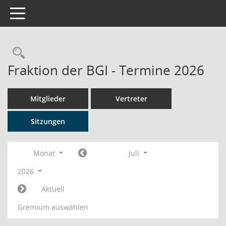
Toggle navigation
Rechercheauswahl
Fraktion der BGI - Termine 2026
Mitglieder
Vertreter
Sitzungen
Monat
Juli
2026
Aktuell
Gremium auswählen