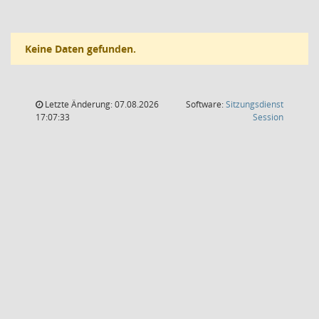
Keine Daten gefunden.
Letzte Änderung: 07.08.2026
Software:
Sitzungsdienst
(Wird in
17:07:33
Session