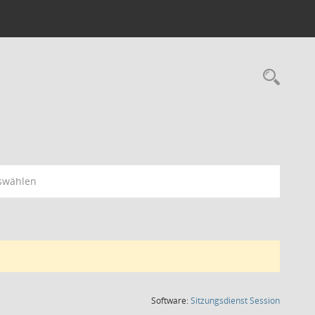
Rec
swählen
(Wird in
Software:
Sitzungsdienst
Session