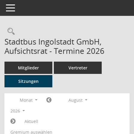
Toggle navigation
Rechercheauswahl
Stadtbus Ingolstadt GmbH,
Aufsichtsrat - Termine 2026
Mitglieder
Vertreter
Sitzungen
Monat
August
2026
Aktuell
Gremium auswählen