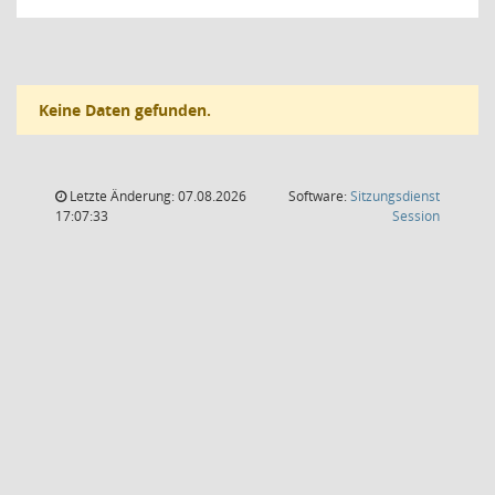
Keine Daten gefunden.
Letzte Änderung: 07.08.2026
Software:
Sitzungsdienst
(Wird in
17:07:33
Session