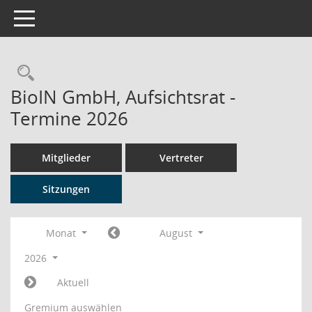
Toggle navigation
Rechercheauswahl
BioIN GmbH, Aufsichtsrat -
Termine 2026
Mitglieder
Vertreter
Sitzungen
Monat
August
2026
Aktuell
Gremium auswählen