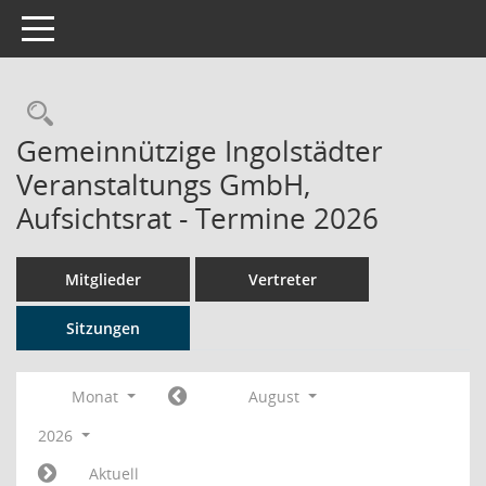
Toggle navigation
Rechercheauswahl
Gemeinnützige Ingolstädter
Veranstaltungs GmbH,
Aufsichtsrat - Termine 2026
Mitglieder
Vertreter
Sitzungen
Monat
August
2026
Aktuell