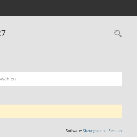
27
Rec
swählen
(Wird in
Software:
Sitzungsdienst
Session