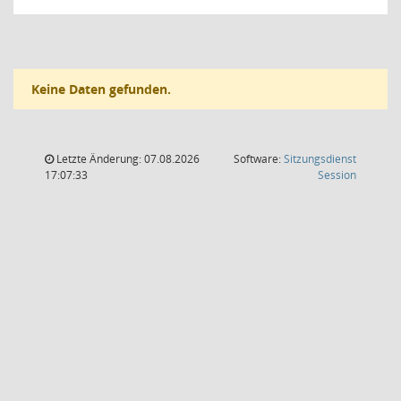
Keine Daten gefunden.
Letzte Änderung: 07.08.2026
Software:
Sitzungsdienst
(Wird in
17:07:33
Session