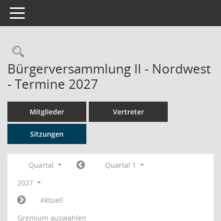
Toggle navigation
Rechercheauswahl
Bürgerversammlung II - Nordwest
- Termine 2027
Mitglieder
Vertreter
Sitzungen
Quartal
Quartal 1
2027
Aktuell
Gremium auswählen