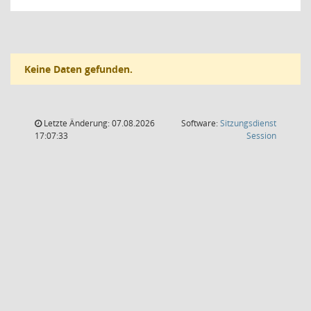
Keine Daten gefunden.
Letzte Änderung: 07.08.2026
Software:
Sitzungsdienst
(Wird in
17:07:33
Session