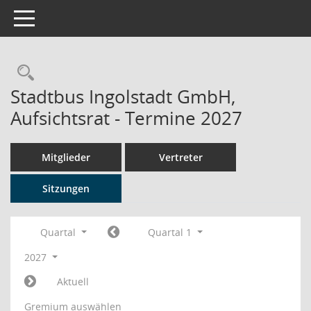
Toggle navigation
Rechercheauswahl
Stadtbus Ingolstadt GmbH,
Aufsichtsrat - Termine 2027
Mitglieder
Vertreter
Sitzungen
Quartal
Quartal 1
2027
Aktuell
Gremium auswählen