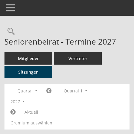
Toggle navigation
Rechercheauswahl
Seniorenbeirat - Termine 2027
Mitglieder
Vertreter
Sitzungen
Quartal
Quartal 1
2027
Aktuell
Gremium auswählen