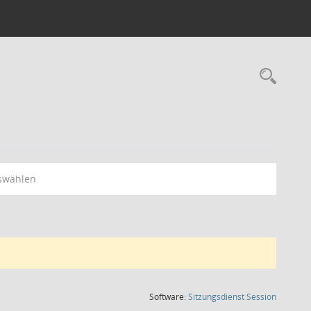
Rec
swählen
(Wird in
Software:
Sitzungsdienst
Session