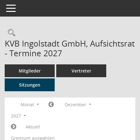
Toggle navigation
Rechercheauswahl
KVB Ingolstadt GmbH, Aufsichtsrat
- Termine 2027
Mitglieder
Vertreter
Sitzungen
Monat
Dezember
2027
Aktuell
Gremium auswählen