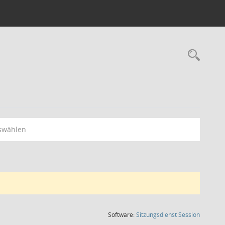
Rec
swählen
(Wird in
Software:
Sitzungsdienst
Session