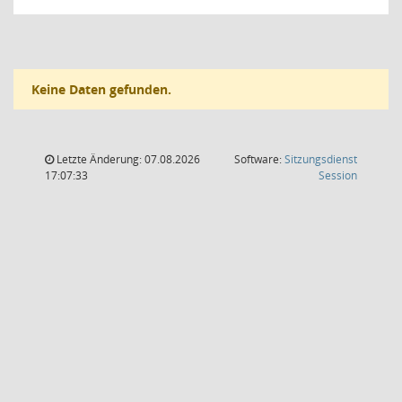
Keine Daten gefunden.
Letzte Änderung: 07.08.2026
Software:
Sitzungsdienst
(Wird in
17:07:33
Session