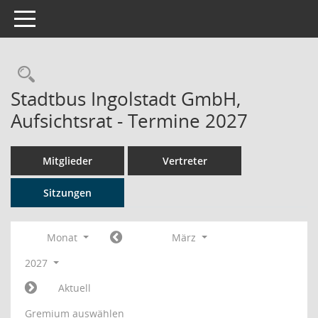
Toggle navigation
Rechercheauswahl
Stadtbus Ingolstadt GmbH,
Aufsichtsrat - Termine 2027
Mitglieder
Vertreter
Sitzungen
Monat
März
2027
Aktuell
Gremium auswählen