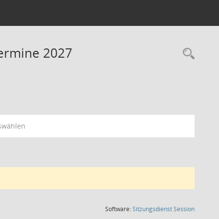
Termine 2027
Rec
swählen
(Wird in
Software:
Sitzungsdienst
Session