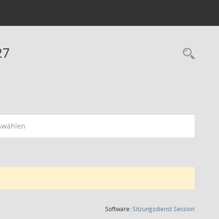
27
Rec
swählen
(Wird in
Software:
Sitzungsdienst
Session