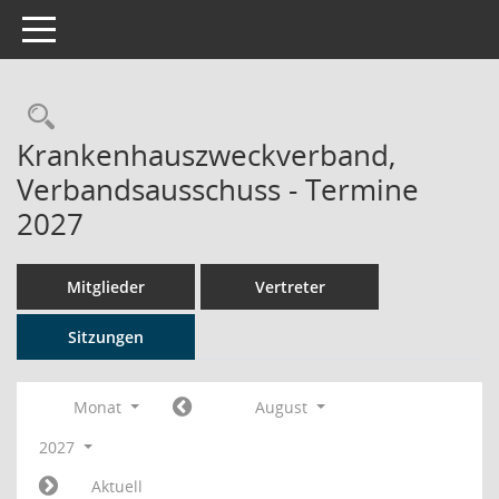
Toggle navigation
Rechercheauswahl
Krankenhauszweckverband,
Verbandsausschuss - Termine
2027
Mitglieder
Vertreter
Sitzungen
Monat
August
2027
Aktuell