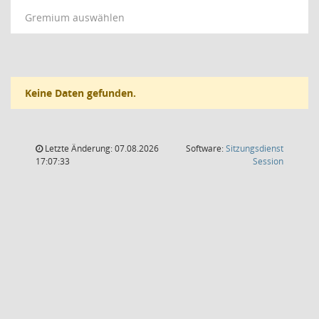
Gremium auswählen
Keine Daten gefunden.
Letzte Änderung: 07.08.2026
Software:
Sitzungsdienst
(Wird in
17:07:33
Session