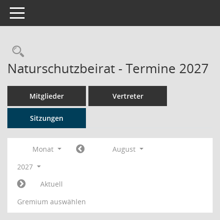
Toggle navigation
Rechercheauswahl
Naturschutzbeirat - Termine 2027
Mitglieder
Vertreter
Sitzungen
Monat
August
2027
Aktuell
Gremium auswählen