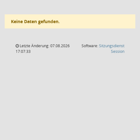
Keine Daten gefunden.
Letzte Änderung: 07.08.2026
Software:
Sitzungsdienst
(Wird in
17:07:33
Session