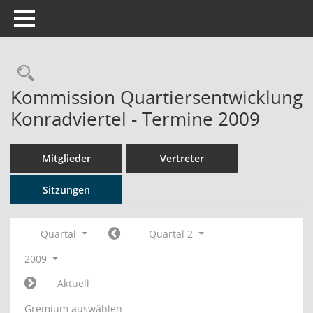
Toggle navigation
Rechercheauswahl
Kommission Quartiersentwicklung
Konradviertel - Termine 2009
Mitglieder
Vertreter
Sitzungen
Quartal
Quartal 2
2009
Aktuell
Gremium auswählen