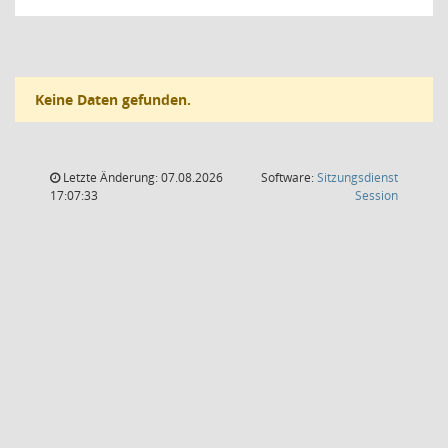
Keine Daten gefunden.
Letzte Änderung: 07.08.2026
Software:
Sitzungsdienst
(Wird in
17:07:33
Session