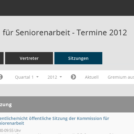
für Seniorenarbeit - Termine 2012
Vertreter
Sitzungen
Quartal 1
2012
Aktuell
Gremium au
tzung
entliche/nicht öffentliche Sitzung der Kommission für
niorenarbeit
00-09:55 Uhr