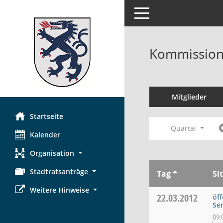
Toggle navigation
Kommission 
Mitglieder
Startseite
Quartal
Kalender
Organisation
Stadtratsanträge
Tag
Si
Weitere Hinweise
22.03.2012
öff
Se
09: