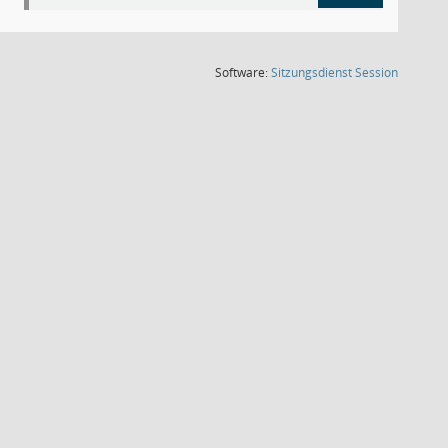
(Wird in
Software:
Sitzungsdienst
Session