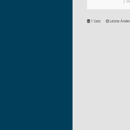
I
1 Satz
Letzte Änder