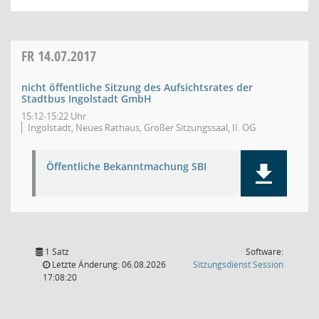
FR
14.07.2017
nicht öffentliche Sitzung des Aufsichtsrates der
Stadtbus Ingolstadt GmbH
15:12-15:22 Uhr
Ingolstadt, Neues Rathaus, Großer Sitzungssaal, II. OG
Öffentliche Bekanntmachung SBI
1 Satz
Software:
(Wird in
Letzte Änderung: 06.08.2026
Sitzungsdienst
Session
17:08:20