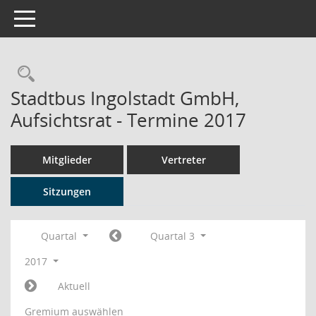
Toggle navigation
Rechercheauswahl
Stadtbus Ingolstadt GmbH,
Aufsichtsrat - Termine 2017
Mitglieder
Vertreter
Sitzungen
Quartal
Quartal 3
2017
Aktuell
Gremium auswählen