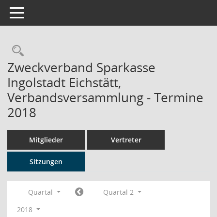
Toggle navigation
Rechercheauswahl
Zweckverband Sparkasse
Ingolstadt Eichstätt,
Verbandsversammlung - Termine
2018
Mitglieder
Vertreter
Sitzungen
Quartal
Quartal 2
2018