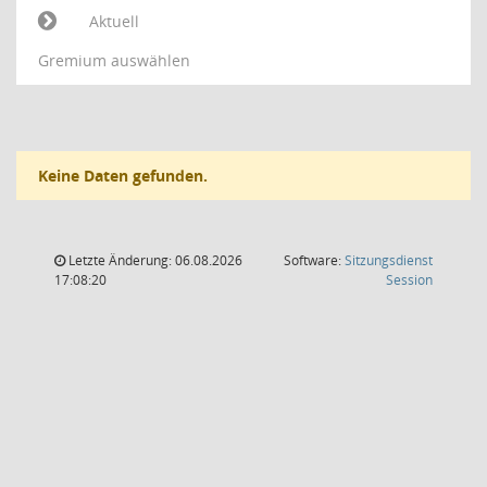
Aktuell
Gremium auswählen
Keine Daten gefunden.
Letzte Änderung: 06.08.2026
Software:
Sitzungsdienst
(Wird in
17:08:20
Session