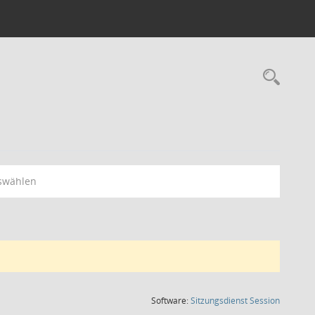
Rec
swählen
(Wird in
Software:
Sitzungsdienst
Session