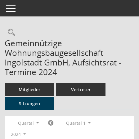
Toggle navigation
Rechercheauswahl
Gemeinnützige
Wohnungsbaugesellschaft
Ingolstadt GmbH, Aufsichtsrat -
Termine 2024
Mitglieder
Vertreter
Sitzungen
Quartal
Quartal 1
2024