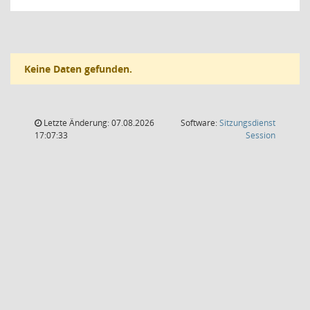
Keine Daten gefunden.
Letzte Änderung: 07.08.2026
Software:
Sitzungsdienst
(Wird in
17:07:33
Session