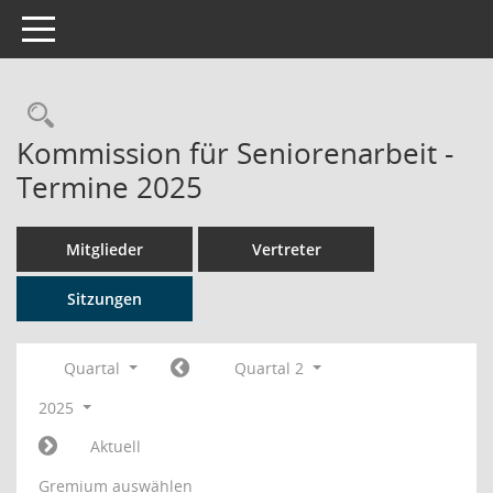
Toggle navigation
Rechercheauswahl
Kommission für Seniorenarbeit -
Termine 2025
Mitglieder
Vertreter
Sitzungen
Quartal
Quartal 2
2025
Aktuell
Gremium auswählen