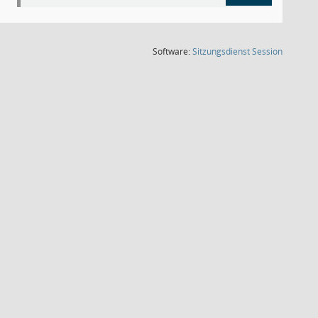
(Wird in
Software:
Sitzungsdienst
Session