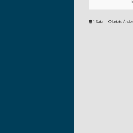
I
1 Satz
Letzte Änder