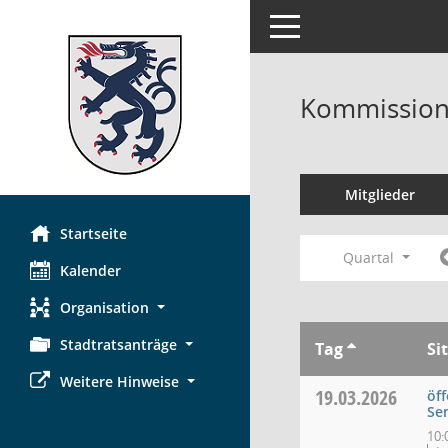
Toggle navigation
Kommission 
Mitglieder
Startseite
Quartal
Kalender
Organisation
Stadtratsanträge
Tag
Si
Weitere Hinweise
19.03.2026
öff
Se
10: