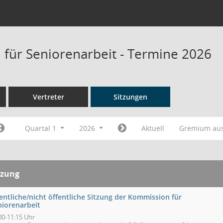
für Seniorenarbeit - Termine 2026
Vertreter
Sitzungen
Quartal 1
2026
Aktuell
Gremium au
tzung
entliche/nicht öffentliche Sitzung der Kommission für
niorenarbeit
00-11:15 Uhr