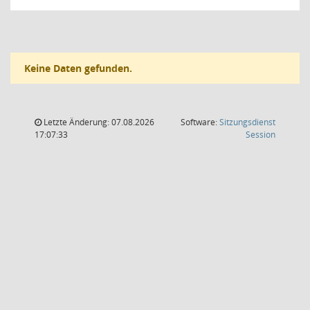
Keine Daten gefunden.
Letzte Änderung: 07.08.2026
Software:
Sitzungsdienst
(Wird in
17:07:33
Session