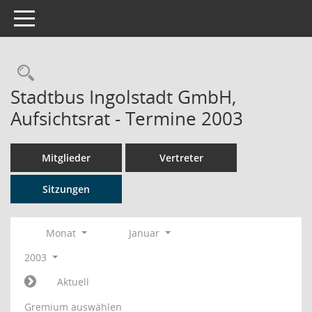
Toggle navigation
Rechercheauswahl
Stadtbus Ingolstadt GmbH,
Aufsichtsrat - Termine 2003
Mitglieder
Vertreter
Sitzungen
Monat
Januar
2003
Aktuell
Gremium auswählen