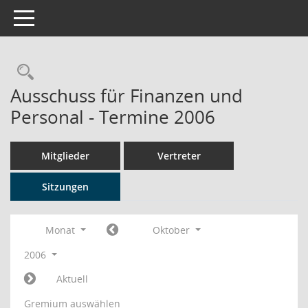
Toggle navigation
Rechercheauswahl
Ausschuss für Finanzen und
Personal - Termine 2006
Mitglieder
Vertreter
Sitzungen
Monat
Oktober
2006
Aktuell
Gremium auswählen