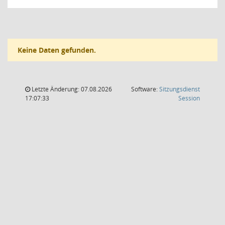
Keine Daten gefunden.
Letzte Änderung: 07.08.2026
Software:
Sitzungsdienst
(Wird in
17:07:33
Session