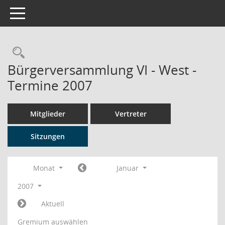
Toggle navigation
Rechercheauswahl
Bürgerversammlung VI - West -
Termine 2007
Mitglieder
Vertreter
Sitzungen
Monat
Januar
2007
Aktuell
Gremium auswählen