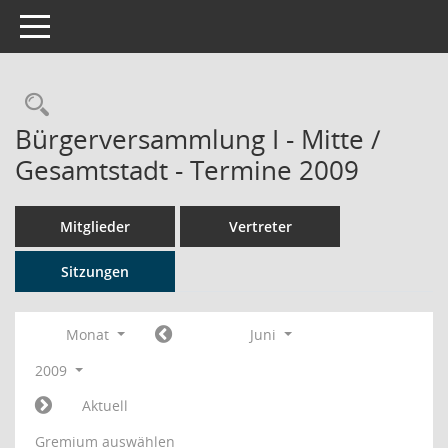
Toggle navigation
Rechercheauswahl
Bürgerversammlung I - Mitte /
Gesamtstadt - Termine 2009
Mitglieder
Vertreter
Sitzungen
Monat
Juni
2009
Aktuell
Gremium auswählen