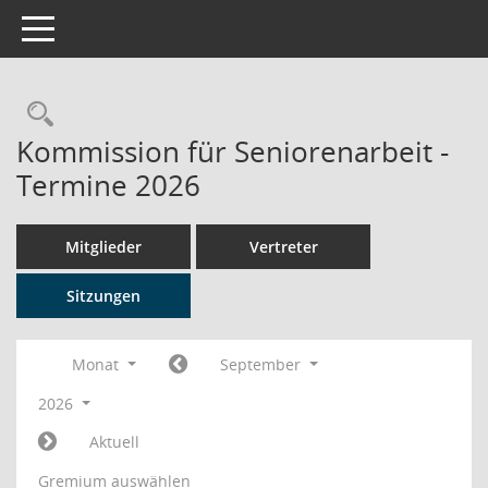
Toggle navigation
Rechercheauswahl
Kommission für Seniorenarbeit -
Termine 2026
Mitglieder
Vertreter
Sitzungen
Monat
September
2026
Aktuell
Gremium auswählen