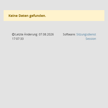
Keine Daten gefunden.
Letzte Änderung: 07.08.2026
Software:
Sitzungsdienst
(Wird in
17:07:33
Session