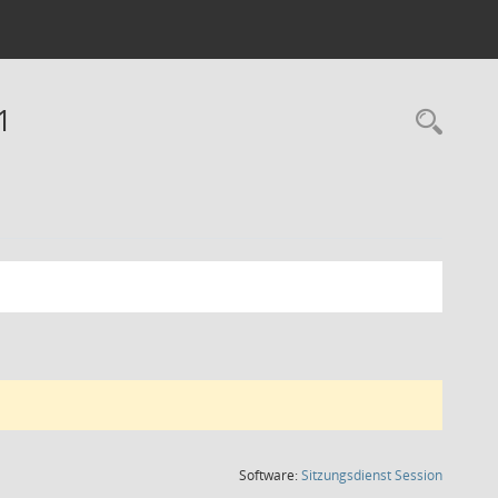
1
Rec
(Wird in
Software:
Sitzungsdienst
Session