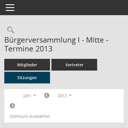
Toggle navigation
Rechercheauswahl
Bürgerversammlung I - Mitte -
Termine 2013
Mitglieder
Vertreter
Sitzungen
Jahr
2013
Gremium auswählen