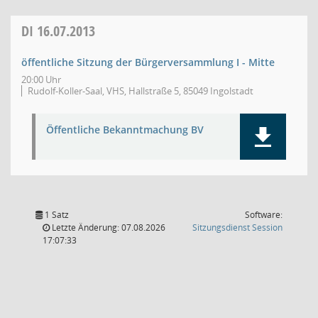
DI
16.07.2013
öffentliche Sitzung der Bürgerversammlung I - Mitte
20:00 Uhr
Rudolf-Koller-Saal, VHS, Hallstraße 5, 85049 Ingolstadt
Öffentliche Bekanntmachung BV
1 Satz
Software:
(Wird in
Letzte Änderung: 07.08.2026
Sitzungsdienst
Session
17:07:33