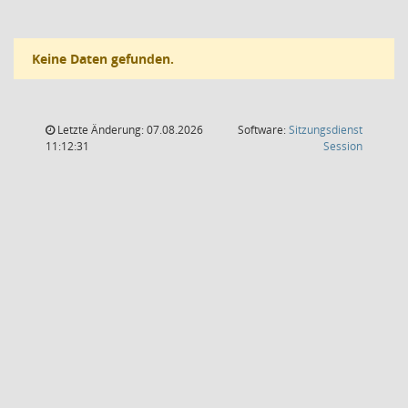
Keine Daten gefunden.
Letzte Änderung: 07.08.2026
Software:
Sitzungsdienst
(Wird in
11:12:31
Session