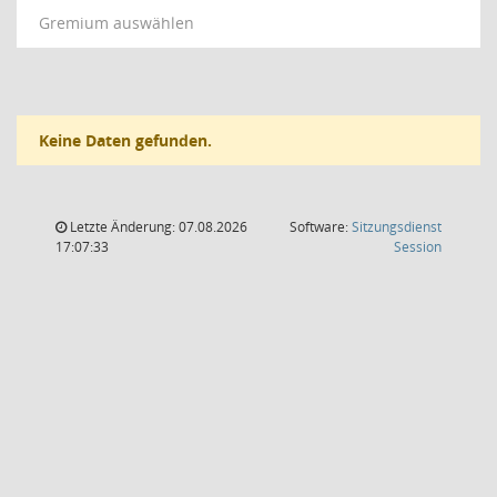
Gremium auswählen
Keine Daten gefunden.
Letzte Änderung: 07.08.2026
Software:
Sitzungsdienst
(Wird in
17:07:33
Session