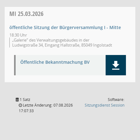
MI
25.03.2026
öffentliche Sitzung der Bürgerversammlung I - Mitte
18:30 Uhr
„Galerie“ des Verwaltungsgebäudes in der
Ludwigstraße 34, Eingang Hallstraße, 85049 Ingolstadt
Öffentliche Bekanntmachung BV
1 Satz
Software:
(Wird in
Letzte Änderung: 07.08.2026
Sitzungsdienst
Session
17:07:33