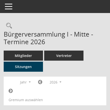
Toggle navigation
Rechercheauswahl
Bürgerversammlung I - Mitte -
Termine 2026
Mitglieder
Vertreter
Sitzungen
Jahr
2026
Gremium auswählen