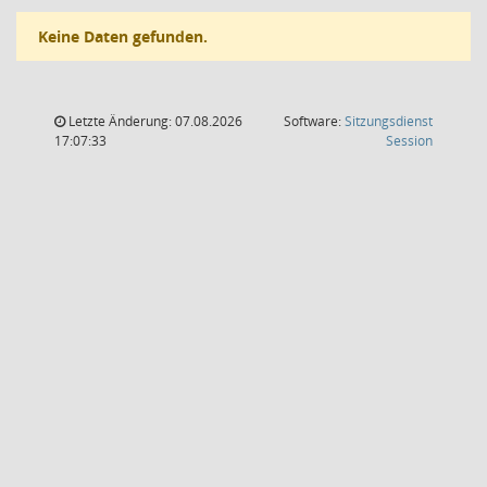
Keine Daten gefunden.
Letzte Änderung: 07.08.2026
Software:
Sitzungsdienst
(Wird in
17:07:33
Session